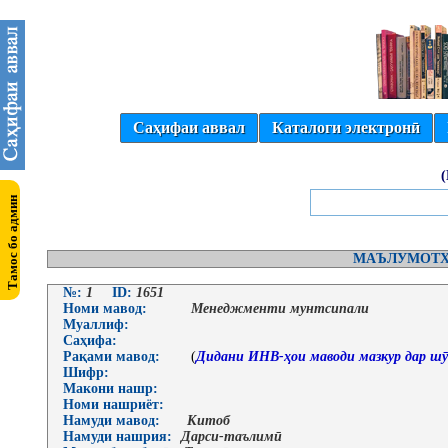
Саҳифаи аввал
Каталоги электронӣ
МАЪЛУМОТҲ
№:
1
ID:
1651
Номи мавод:
Менеджменти мунтсипали
Муаллиф:
Саҳифа:
Рақами мавод:
(
Дидани ИНВ-ҳои маводи мазкур дар шӯ
Шифр:
Макони нашр:
Номи нашриёт:
Намуди мавод:
Китоб
Намуди нашрия:
Дарси-таълимӣ