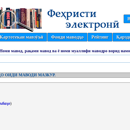
В
Картотекаи мавзӯъӣ
Фонди маводҳо
Рейтинг
Қарзд
(Номи мавод, рақами мавод ва ё номи муаллифи маводро ворид намо
О ОИДИ МАВОДИ МАЗКУР.
ъбаҳо
)