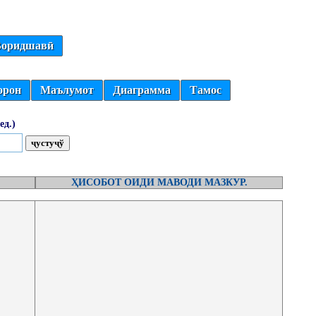
оридшавӣ
орон
Маълумот
Диаграмма
Тамос
ед.)
ҲИСОБОТ ОИДИ МАВОДИ МАЗКУР.