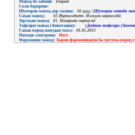
Мавод бо забонӣ:
Тоҷикӣ
Соли барориш:
Шумораи мавод дар хазина:
10
адад. (
Шумораи маводи маз
Соҳаи мавод:
65 Иқтисодиёт. Илмҳои иқтисодӣ
Зерсоҳаи мавод:
65. Назарияи иқтисод
Тафсири мавод (Аннотация):
(
Дидани тафсири (Аннот
Санаи ворид намудан маъл:
01.01.2013
Намуди электрони:
Нест
Фармоиши мавод:
Барои фармоишдиҳи ба система ворид г