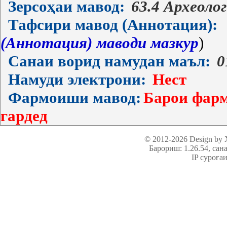
Зерсоҳаи мавод:
63.4 Археоло
Тафсири мавод (Аннотация):
(Аннотация) маводи мазкур
)
Санаи ворид намудан маъл:
0
Намуди электрони:
Нест
Фармоиши мавод:
Барои фарм
гардед
© 2012-2026 Design by
Барориш: 1.26.54
, сан
IP суроға