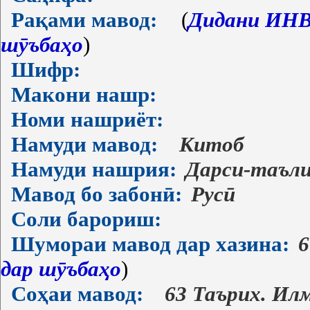
Рақами мавод:
(
Дидани ИНВ-
шӯъбаҳо
)
Шифр:
Макони нашр:
Номи нашриёт:
Намуди мавод:
Китоб
Намуди нашрия:
Дарси-таъл
Мавод бо забонӣ:
Русӣ
Соли барориш:
Шумораи мавод дар хазина:
6
дар шӯъбаҳо
)
Соҳаи мавод:
63 Таърих. Ил