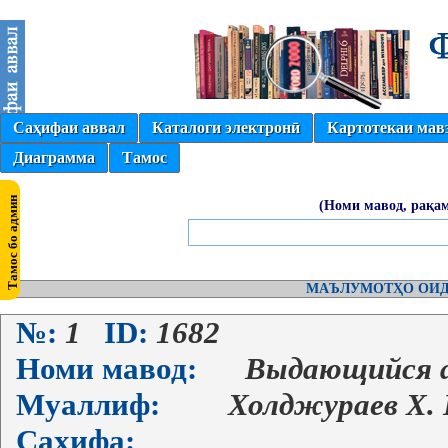
Саҳифаи аввал
Каталоги электронӣ
Картотекаи мав
Диаграмма
Тамос
(Номи мавод, рақам
МАЪЛУМОТҲО ОИД
№:
1
ID:
1682
Номи мавод:
Выдающийся а
Муаллиф:
Холджураев Х. 
Саҳифа: