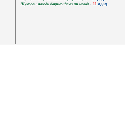
-
11
адад.
Шумораи маводи боқимонда аз ин мавод