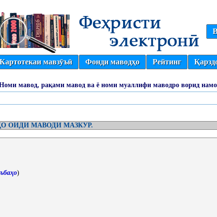
В
Картотекаи мавзӯъӣ
Фонди маводҳо
Рейтинг
Қарзд
(Номи мавод, рақами мавод ва ё номи муаллифи маводро ворид намо
О ОИДИ МАВОДИ МАЗКУР.
ъбаҳо
)