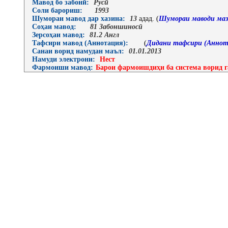
Мавод бо забонӣ:
Русӣ
Соли барориш:
1993
Шумораи мавод дар хазина:
13
адад. (
Шумораи маводи маз
Соҳаи мавод:
81 Забоншиносӣ
Зерсоҳаи мавод:
81.2 Англ
Тафсири мавод (Аннотация):
(
Дидани тафсири (Аннот
Санаи ворид намудан маъл:
01.01.2013
Намуди электрони:
Нест
Фармоиши мавод:
Барои фармоишдиҳи ба система ворид г