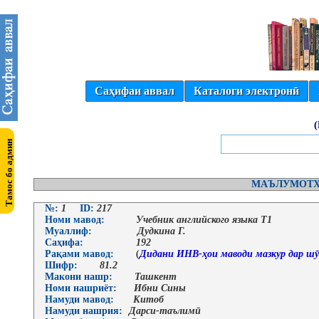
Саҳифаи аввал
Каталоги электронӣ
МАЪЛУМОТҲ
№:
1
ID:
217
Номи мавод:
Учебник английского языка Т1
Муаллиф:
Дудкина Г.
Саҳифа:
192
Рақами мавод:
(
Дидани ИНВ-ҳои маводи мазкур дар шӯ
Шифр:
81.2
Макони нашр:
Ташкент
Номи нашриёт:
Ибни Сины
Намуди мавод:
Китоб
Намуди нашрия:
Дарси-таълимӣ