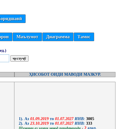
оридшавӣ
орон
Маълумот
Диаграмма
Тамос
ед.)
ҲИСОБОТ ОИДИ МАВОДИ МАЗКУР.
1). Аз
01.09.2019
то
01.07.2027
ИНВ:
3005
2). Аз
23.10.2019
то
01.07.2027
ИНВ:
333
-
2
адад.
Шумораи аз ҳамин мавод гирифташуда