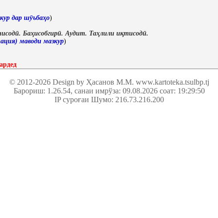
кур дар шӯъбаҳо
)
исодӣ. Баҳисобгирӣ. Аудит. Таҳлили иқтисодӣ.
ация) маводи мазкур
)
ардед
© 2012-2026 Design by Ҳасанов М.М.
www.kartoteka.tsulbp.tj
Барориш: 1.26.54
, санаи имрўза: 09.08.2026 соат: 19:29:50
IP суроғаи Шумо: 216.73.216.200