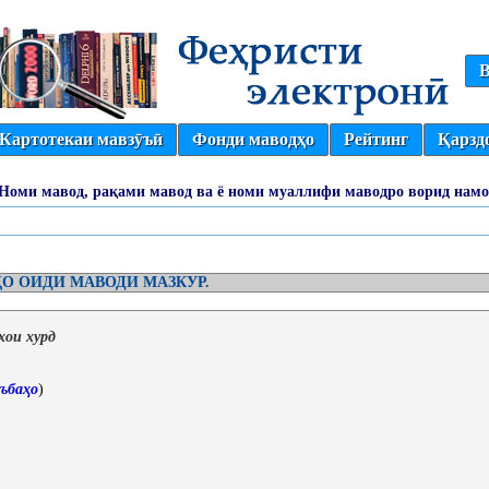
В
Картотекаи мавзӯъӣ
Фонди маводҳо
Рейтинг
Қарзд
(Номи мавод, рақами мавод ва ё номи муаллифи маводро ворид намо
О ОИДИ МАВОДИ МАЗКУР.
хои хурд
ъбаҳо
)