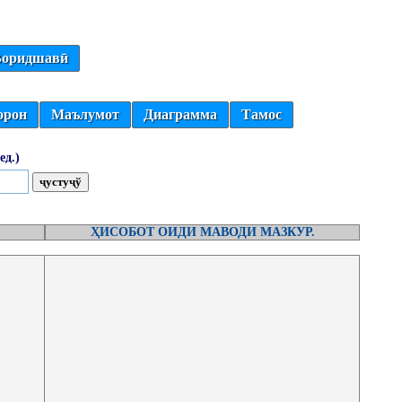
оридшавӣ
орон
Маълумот
Диаграмма
Тамос
ед.)
ҲИСОБОТ ОИДИ МАВОДИ МАЗКУР.