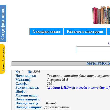
Саҳифаи аввал
Каталоги электронӣ
МАЪЛУМОТҲ
№:
1
ID:
2293
Номи мавод:
Тахлили иктисодии фаъолияти корхона
Муаллиф:
Асророва М А
Саҳифа:
250
Рақами мавод:
(
Дидани ИНВ-ҳои маводи мазкур дар шӯ
Шифр:
Макони нашр:
Номи нашриёт:
Намуди мавод:
Китоб
Намуди нашрия:
Дарси-таълимӣ