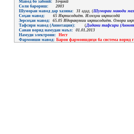
Мавод бо забонӣ:
Тоҷикӣ
Соли барориш:
2003
Шумораи мавод дар хазина:
31
адад. (
Шумораи маводи маз
Соҳаи мавод:
65 Иқтисодиёт. Илмҳои иқтисодӣ
Зерсоҳаи мавод:
65.05 Идоракунии иқтисодиёт. Омори иқт
Тафсири мавод (Аннотация):
(
Дидани тафсири (Аннот
Санаи ворид намудан маъл:
01.01.2013
Намуди электрони:
Нест
Фармоиши мавод:
Барои фармоишдиҳи ба система ворид г