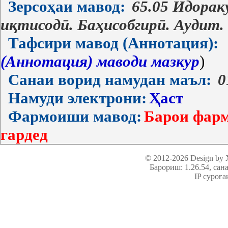
Зерсоҳаи мавод:
65.05 Идора
иқтисодӣ. Баҳисобгирӣ. Аудит.
Тафсири мавод (Аннотация):
(Аннотация) маводи мазкур
)
Санаи ворид намудан маъл:
0
Намуди электрони:
Ҳаст
Фармоиши мавод:
Барои фарм
гардед
© 2012-2026 Design by
Барориш: 1.26.54
, сан
IP суроға