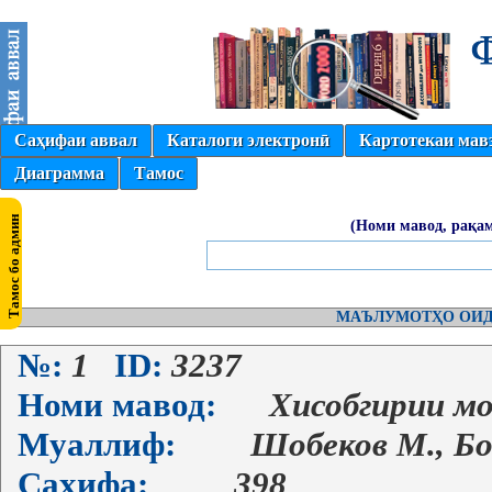
Саҳифаи аввал
Каталоги электронӣ
Картотекаи мав
Диаграмма
Тамос
(Номи мавод, рақам
МАЪЛУМОТҲО ОИД
№:
1
ID:
3237
Номи мавод:
Хисобгирии м
Муаллиф:
Шобеков М., Боб
Саҳифа:
398