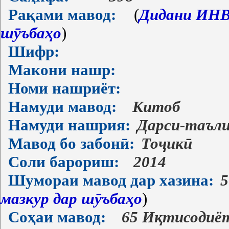
Рақами мавод:
(
Дидани ИНВ-
шӯъбаҳо
)
Шифр:
Макони нашр:
Номи нашриёт:
Намуди мавод:
Китоб
Намуди нашрия:
Дарси-таъл
Мавод бо забонӣ:
Тоҷикӣ
Соли барориш:
2014
Шумораи мавод дар хазина:
5
мазкур дар шӯъбаҳо
)
Соҳаи мавод:
65 Иқтисодиё