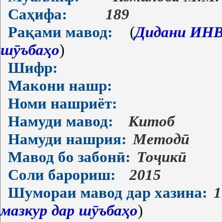
Саҳифа:
189
Рақами мавод:
(
Дидани ИНВ-
шӯъбаҳо
)
Шифр:
Макони нашр:
Номи нашриёт:
Намуди мавод:
Китоб
Намуди нашрия:
Методӣ
Мавод бо забонӣ:
Тоҷикӣ
Соли барориш:
2015
Шумораи мавод дар хазина:
1
мазкур дар шӯъбаҳо
)