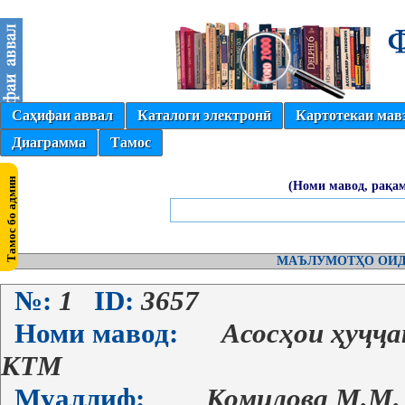
Саҳифаи аввал
Каталоги электронӣ
Картотекаи мав
Диаграмма
Тамос
(Номи мавод, рақам
МАЪЛУМОТҲО ОИД
№:
1
ID:
3657
Номи мавод:
Асосҳои ҳуҷҷа
КТМ
Муаллиф:
Комилова М.М.