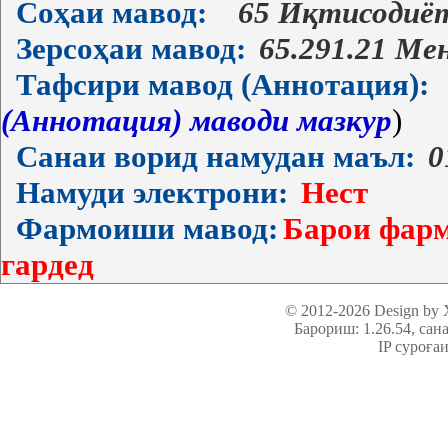
Соҳаи мавод:
65 Иқтисодиё
Зерсоҳаи мавод:
65.291.21 М
Тафсири мавод (Аннотация):
(Аннотация) маводи мазкур
)
Санаи ворид намудан маъл:
0
Намуди электрони:
Нест
Фармоиши мавод:
Барои фарм
гардед
© 2012-2026 Design by
Барориш: 1.26.54
, сан
IP суроға