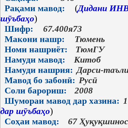
Рақами мавод:
(
Дидани ИНВ-
шӯъбаҳо
)
Шифр:
67.400я73
Макони нашр:
Тюмень
Номи нашриёт:
ТюмГУ
Намуди мавод:
Китоб
Намуди нашрия:
Дарси-таъл
Мавод бо забонӣ:
Русӣ
Соли барориш:
2008
Шумораи мавод дар хазина:
1
дар шӯъбаҳо
)
Соҳаи мавод:
67 Ҳуқуқшино