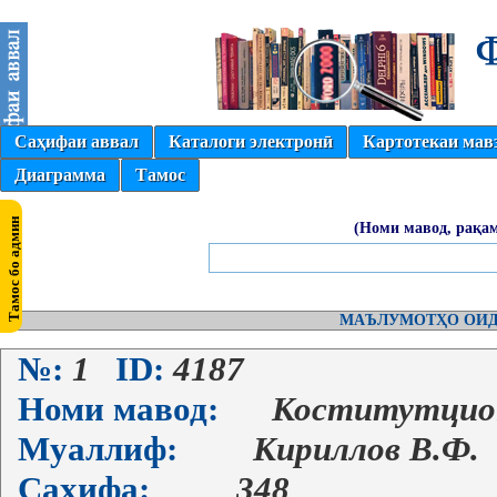
Саҳифаи аввал
Каталоги электронӣ
Картотекаи мав
Диаграмма
Тамос
(Номи мавод, рақам
МАЪЛУМОТҲО ОИД
№:
1
ID:
4187
Номи мавод:
Коститутцион
Муаллиф:
Кириллов В.Ф.
Саҳифа:
348