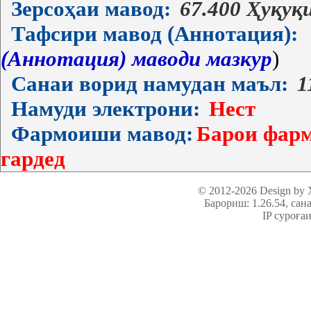
Зерсоҳаи мавод:
67.400 Ҳуқу
Тафсири мавод (Аннотация):
(Аннотация) маводи мазкур
)
Санаи ворид намудан маъл:
1
Намуди электрони:
Нест
Фармоиши мавод:
Барои фарм
гардед
© 2012-2026 Design by
Барориш: 1.26.54
, сан
IP суроға