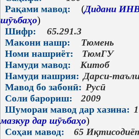
Рақами мавод:
(
Дидани ИНВ-
шӯъбаҳо
)
Шифр:
65.291.3
Макони нашр:
Тюмень
Номи нашриёт:
ТюмГУ
Намуди мавод:
Китоб
Намуди нашрия:
Дарси-таъл
Мавод бо забонӣ:
Русӣ
Соли барориш:
2009
Шумораи мавод дар хазина:
1
мазкур дар шӯъбаҳо
)
Соҳаи мавод:
65 Иқтисодиё