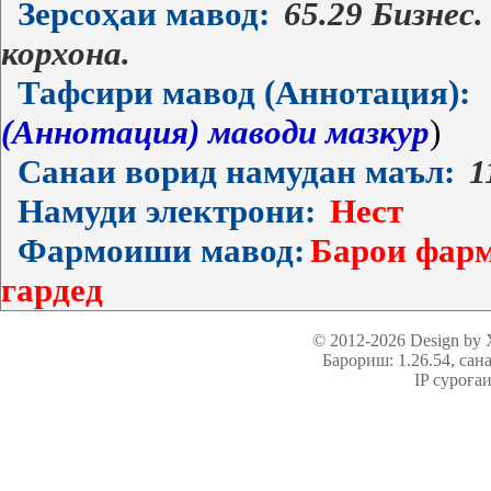
Зерсоҳаи мавод:
65.29 Бизнес
корхона.
Тафсири мавод (Аннотация):
(Аннотация) маводи мазкур
)
Санаи ворид намудан маъл:
1
Намуди электрони:
Нест
Фармоиши мавод:
Барои фарм
гардед
© 2012-2026 Design by
Барориш: 1.26.54
, сан
IP суроға