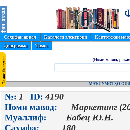
Саҳифаи аввал
Каталоги электронӣ
Картотекаи мав
Диаграмма
Тамос
(Номи мавод, рақам
МАЪЛУМОТҲО ОИД
№:
1
ID:
4190
Номи мавод:
Маркетинг (2
Муаллиф:
Бабец Ю.Н.
Саҳифа:
180