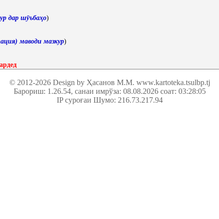
ур дар шӯъбаҳо
)
ация) маводи мазкур
)
ардед
© 2012-2026 Design by Ҳасанов М.М.
www.kartoteka.tsulbp.tj
Барориш: 1.26.54
, санаи имрўза: 08.08.2026 соат: 03:28:05
IP суроғаи Шумо: 216.73.217.94