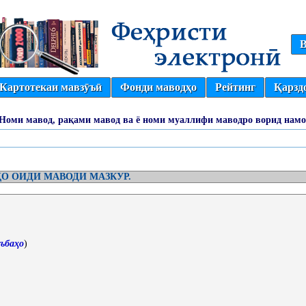
В
Картотекаи мавзӯъӣ
Фонди маводҳо
Рейтинг
Қарзд
(Номи мавод, рақами мавод ва ё номи муаллифи маводро ворид намо
О ОИДИ МАВОДИ МАЗКУР.
ъбаҳо
)