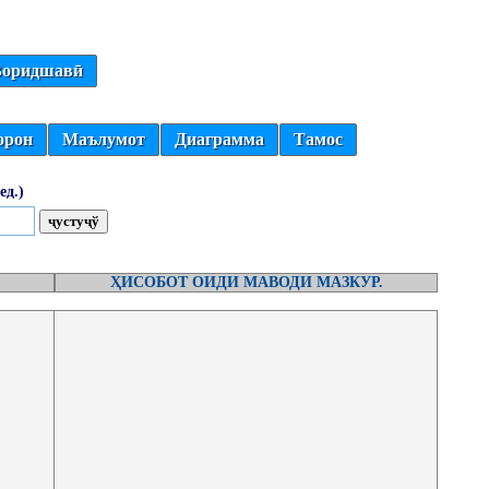
оридшавӣ
орон
Маълумот
Диаграмма
Тамос
ед.)
ҲИСОБОТ ОИДИ МАВОДИ МАЗКУР.