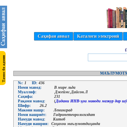
Саҳифаи аввал
Каталоги электронӣ
МАЪЛУМОТҲ
№:
1
ID:
436
Номи мавод:
В мире льда
Муаллиф:
Джеймс.Дайсон.Л
Саҳифа:
231
Рақами мавод:
(
Дидани ИНВ-ҳои маводи мазкур дар шӯ
Шифр:
26.2
Макони нашр:
Ленинград
Номи нашриёт:
Гидрометеорологиздат
Намуди мавод:
Китоб
Намуди нашрия:
Соҳахои маълумотдиҳанда