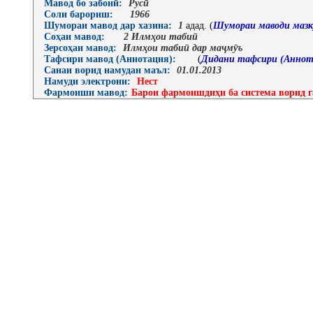
Мавод бо забонӣ:
Русӣ
Соли барориш:
1966
Шумораи мавод дар хазина:
1
адад. (
Шумораи маводи мазк
Соҳаи мавод:
2 Илмҳои табиӣ
Зерсоҳаи мавод:
Илмҳои табиӣ дар маҷмӯъ
Тафсири мавод (Аннотация):
(
Дидани тафсири (Аннот
Санаи ворид намудан маъл:
01.01.2013
Намуди электрони:
Нест
Фармоиши мавод:
Барои фармоишдиҳи ба система ворид г