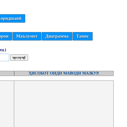
оридшавӣ
орон
Маълумот
Диаграмма
Тамос
ед.)
ҲИСОБОТ ОИДИ МАВОДИ МАЗКУР.