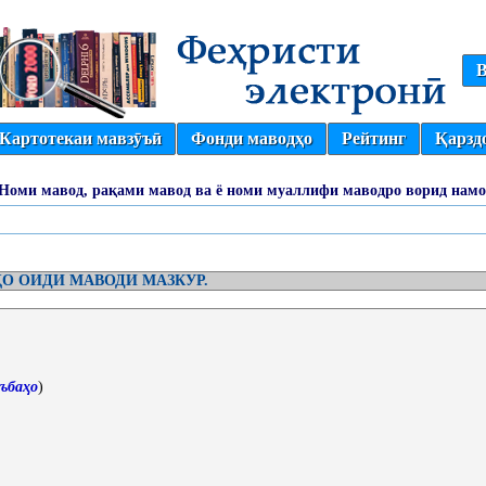
В
Картотекаи мавзӯъӣ
Фонди маводҳо
Рейтинг
Қарзд
(Номи мавод, рақами мавод ва ё номи муаллифи маводро ворид намо
О ОИДИ МАВОДИ МАЗКУР.
ъбаҳо
)