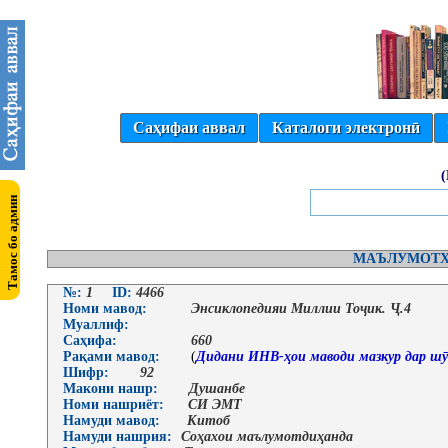
Саҳифаи аввал
Каталоги электронӣ
МАЪЛУМОТҲ
№:
1
ID:
4466
Номи мавод:
Энсиклопедияи Миллии Тоҷик. Ҷ.4
Муаллиф:
Саҳифа:
660
Рақами мавод:
(
Дидани ИНВ-ҳои маводи мазкур дар шӯ
Шифр:
92
Макони нашр:
Душанбе
Номи нашриёт:
СИ ЭМТ
Намуди мавод:
Китоб
Намуди нашрия:
Соҳахои маълумотдиҳанда