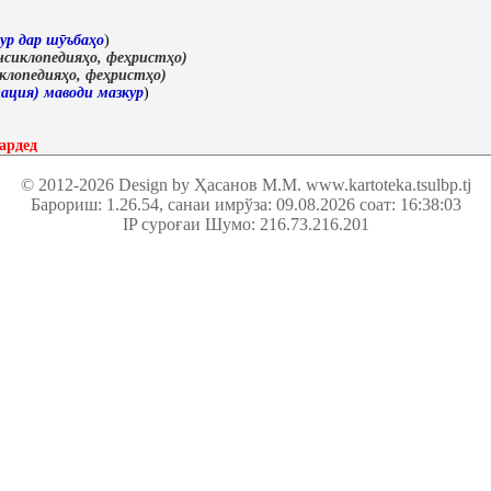
ур дар шӯъбаҳо
)
сиклопедияҳо, феҳристҳо)
клопедияҳо, феҳристҳо)
ация) маводи мазкур
)
ардед
© 2012-2026 Design by Ҳасанов М.М.
www.kartoteka.tsulbp.tj
Барориш: 1.26.54
, санаи имрўза: 09.08.2026 соат: 16:38:03
IP суроғаи Шумо: 216.73.216.201