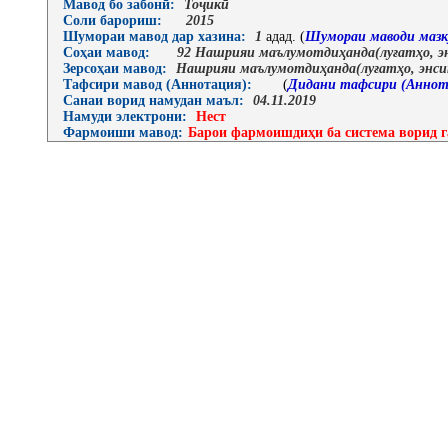
Мавод бо забонӣ:
Тоҷикӣ
Соли барориш:
2015
Шумораи мавод дар хазина:
1
адад. (
Шумораи маводи мазк
Соҳаи мавод:
92 Нашрияи маълумотдиҳанда(луғатҳо, эн
Зерсоҳаи мавод:
Нашрияи маълумотдиҳанда(луғатҳо, энси
Тафсири мавод (Аннотация):
(
Дидани тафсири (Аннот
Санаи ворид намудан маъл:
04.11.2019
Намуди электрони:
Нест
Фармоиши мавод:
Барои фармоишдиҳи ба система ворид г