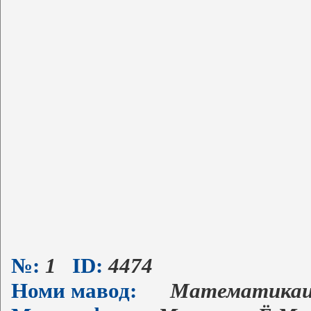
№:
1
ID:
4474
Номи мавод:
Математикаи 