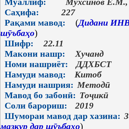
Муаллиф:
Мухсинов Ё.М.,
Саҳифа:
227
Рақами мавод:
(
Дидани ИНВ-
шӯъбаҳо
)
Шифр:
22.11
Макони нашр:
Хучанд
Номи нашриёт:
ДДХБСТ
Намуди мавод:
Китоб
Намуди нашрия:
Методӣ
Мавод бо забонӣ:
Тоҷикӣ
Соли барориш:
2019
Шумораи мавод дар хазина:
3
мазкур дар шӯъбаҳо
)