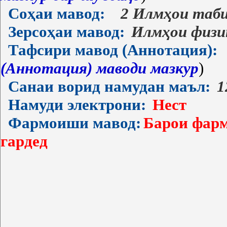
Соҳаи мавод:
2 Илмҳои таб
Зерсоҳаи мавод:
Илмҳои физи
Тафсири мавод (Аннотация):
(Аннотация) маводи мазкур
)
Санаи ворид намудан маъл:
1
Намуди электрони:
Нест
Фармоиши мавод:
Барои фарм
гардед