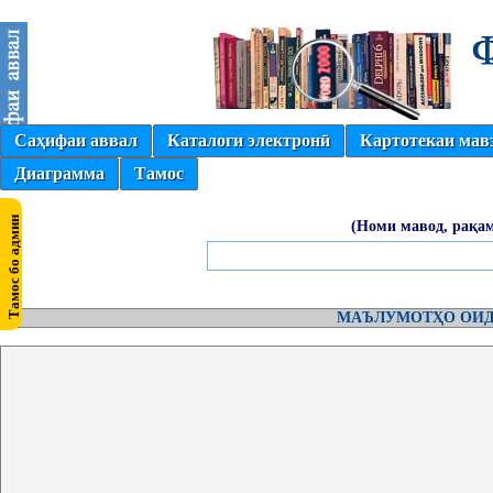
Саҳифаи аввал
Каталоги электронӣ
Картотекаи мав
Диаграмма
Тамос
(Номи мавод, рақам
МАЪЛУМОТҲО ОИД