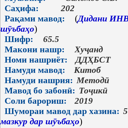
Саҳифа:
202
Рақами мавод:
(
Дидани ИНВ-
шӯъбаҳо
)
Шифр:
65.5
Макони нашр:
Хуҷанд
Номи нашриёт:
ДДҲБСТ
Намуди мавод:
Китоб
Намуди нашрия:
Методӣ
Мавод бо забонӣ:
Тоҷикӣ
Соли барориш:
2019
Шумораи мавод дар хазина:
5
мазкур дар шӯъбаҳо
)