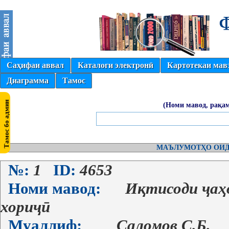
Саҳифаи аввал
Каталоги электронӣ
Картотекаи мав
Диаграмма
Тамос
(Номи мавод, рақам
МАЪЛУМОТҲО ОИД
№:
1
ID:
4653
Номи мавод:
Иқтисоди ҷаҳ
хориҷӣ
Муаллиф:
Саломов С.Б.