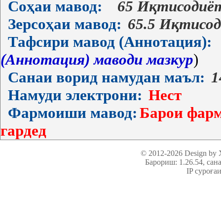
Соҳаи мавод:
65 Иқтисодиё
Зерсоҳаи мавод:
65.5 Иқтисо
Тафсири мавод (Аннотация):
(Аннотация) маводи мазкур
)
Санаи ворид намудан маъл:
1
Намуди электрони:
Нест
Фармоиши мавод:
Барои фарм
гардед
© 2012-2026 Design by
Барориш: 1.26.54
, сан
IP суроға