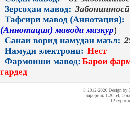
Зерсоҳаи мавод:
Забоншиносӣ
Тафсири мавод (Аннотация):
(Аннотация) маводи мазкур
)
Санаи ворид намудан маъл:
2
Намуди электрони:
Нест
Фармоиши мавод:
Барои фарм
гардед
© 2012-2026 Design by
Барориш: 1.26.54
, сан
IP суроға