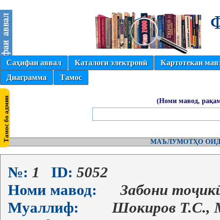
Саҳифаи аввал
Каталоги электронӣ
Картотекаи мав
Диаграмма
Тамос
(Номи мавод, рақам
МАЪЛУМОТҲО ОИД
№:
1
ID:
5052
Номи мавод:
Забони тоҷикӣ
Муаллиф:
Шокиров Т.С., 