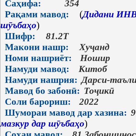
Саҳифа:
354
Рақами мавод:
(
Дидани ИНВ-
шӯъбаҳо
)
Шифр:
81.2Т
Макони нашр:
Хуҷанд
Номи нашриёт:
Ношир
Намуди мавод:
Китоб
Намуди нашрия:
Дарси-таъл
Мавод бо забонӣ:
Тоҷикӣ
Соли барориш:
2022
Шумораи мавод дар хазина:
9
мазкур дар шӯъбаҳо
)
Соҳаи мавод:
81 Забоншино