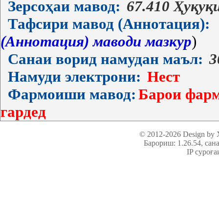
Зерсоҳаи мавод:
67.410 Ҳуқуқ
Тафсири мавод (Аннотация):
(Аннотация) маводи мазкур
)
Санаи ворид намудан маъл:
3
Намуди электрони:
Нест
Фармоиши мавод:
Барои фарм
гардед
© 2012-2026 Design by
Барориш: 1.26.54
, сан
IP суроға