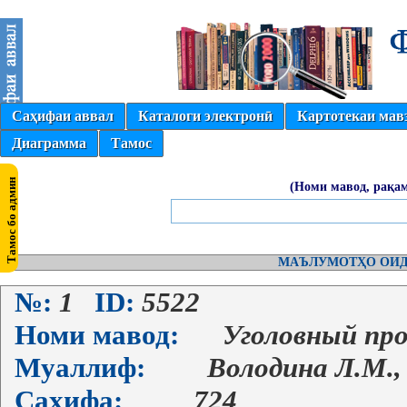
Саҳифаи аввал
Каталоги электронӣ
Картотекаи мав
Диаграмма
Тамос
(Номи мавод, рақам
МАЪЛУМОТҲО ОИД
№:
1
ID:
5522
Номи мавод:
Уголовный про
Муаллиф:
Володина Л.М.,
Саҳифа:
724