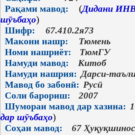
Рақами мавод:
(
Дидани ИНВ-
шӯъбаҳо
)
Шифр:
67.410.2я73
Макони нашр:
Тюмень
Номи нашриёт:
ТюмГУ
Намуди мавод:
Китоб
Намуди нашрия:
Дарси-таъл
Мавод бо забонӣ:
Русӣ
Соли барориш:
2007
Шумораи мавод дар хазина:
1
дар шӯъбаҳо
)
Соҳаи мавод:
67 Ҳуқуқшино