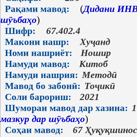
Рақами мавод:
(
Дидани ИНВ-
шӯъбаҳо
)
Шифр:
67.402.4
Макони нашр:
Хуҷанд
Номи нашриёт:
Ношир
Намуди мавод:
Китоб
Намуди нашрия:
Методӣ
Мавод бо забонӣ:
Тоҷикӣ
Соли барориш:
2021
Шумораи мавод дар хазина:
1
мазкур дар шӯъбаҳо
)
Соҳаи мавод:
67 Ҳуқуқшино