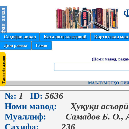
Саҳифаи аввал
Каталоги электронӣ
Картотекаи мав
Диаграмма
Тамос
(Номи мавод, рақам
МАЪЛУМОТҲО ОИД
№:
1
ID:
5636
Номи мавод:
Ҳуқуқи асъорӣ
Муаллиф:
Самадов Б. О., 
Саҳифа:
236