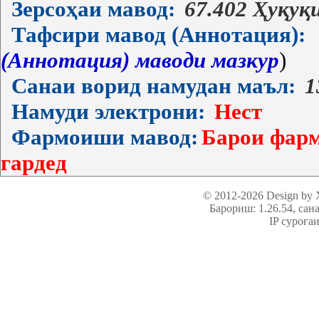
Зерсоҳаи мавод:
67.402 Ҳуқуқ
Тафсири мавод (Аннотация):
(Аннотация) маводи мазкур
)
Санаи ворид намудан маъл:
1
Намуди электрони:
Нест
Фармоиши мавод:
Барои фарм
гардед
© 2012-2026 Design by
Барориш: 1.26.54
, сан
IP суроға