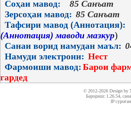
Соҳаи мавод:
85 Санъат
Зерсоҳаи мавод:
85 Санъат
Тафсири мавод (Аннотация):
(Аннотация) маводи мазкур
)
Санаи ворид намудан маъл:
0
Намуди электрони:
Нест
Фармоиши мавод:
Барои фарм
гардед
© 2012-2026 Design by
Барориш: 1.26.54
, сан
IP суроға