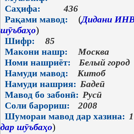
Саҳифа:
436
Рақами мавод:
(
Дидани ИНВ-
шӯъбаҳо
)
Шифр:
85
Макони нашр:
Москва
Номи нашриёт:
Белый город
Намуди мавод:
Китоб
Намуди нашрия:
Бадеӣ
Мавод бо забонӣ:
Русӣ
Соли барориш:
2008
Шумораи мавод дар хазина:
1
дар шӯъбаҳо
)