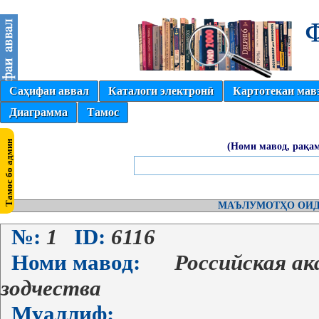
Саҳифаи аввал
Каталоги электронӣ
Картотекаи мав
Диаграмма
Тамос
(Номи мавод, рақам
МАЪЛУМОТҲО ОИД
№:
1
ID:
6116
Номи мавод:
Российская ак
зодчества
Муаллиф: