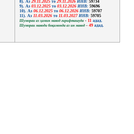
8). Аз
29.11.2025
то
29.11.2026
ИНВ:
59734
9). Аз
03.12.2025
то
03.12.2026
ИНВ:
59696
10). Аз
06.12.2025
то
06.12.2026
ИНВ:
59707
11). Аз
11.03.2026
то
11.03.2027
ИНВ:
59705
-
11
адад.
Шумораи аз ҳамин мавод гирифташуда
-
49
адад.
Шумораи маводи боқимонда аз ин мавод