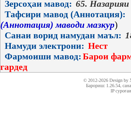
Зерсоҳаи мавод:
65. Назарияи
Тафсири мавод (Аннотация):
(Аннотация) маводи мазкур
)
Санаи ворид намудан маъл:
1
Намуди электрони:
Нест
Фармоиши мавод:
Барои фарм
гардед
© 2012-2026 Design by
Барориш: 1.26.54
, сан
IP суроға