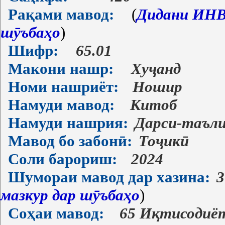
Рақами мавод:
(
Дидани ИНВ-
шӯъбаҳо
)
Шифр:
65.01
Макони нашр:
Хуҷанд
Номи нашриёт:
Ношир
Намуди мавод:
Китоб
Намуди нашрия:
Дарси-таъл
Мавод бо забонӣ:
Тоҷикӣ
Соли барориш:
2024
Шумораи мавод дар хазина:
3
мазкур дар шӯъбаҳо
)
Соҳаи мавод:
65 Иқтисодиё