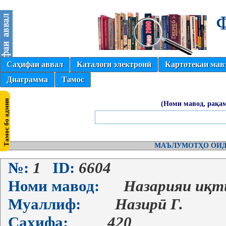
Саҳифаи аввал
Каталоги электронӣ
Картотекаи мав
Диаграмма
Тамос
(Номи мавод, рақам
МАЪЛУМОТҲО ОИД
№:
1
ID:
6604
Номи мавод:
Назарияи иқт
Муаллиф:
Назирӣ Г.
Саҳифа:
420