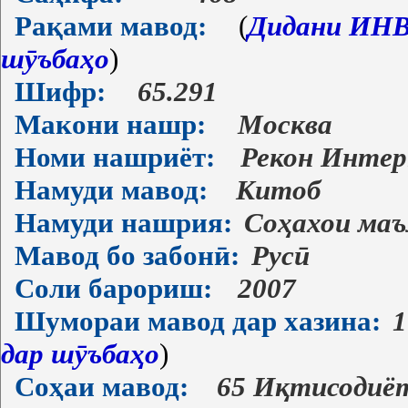
Рақами мавод:
(
Дидани ИНВ-
шӯъбаҳо
)
Шифр:
65.291
Макони нашр:
Москва
Номи нашриёт:
Рекон Инте
Намуди мавод:
Китоб
Намуди нашрия:
Соҳахои ма
Мавод бо забонӣ:
Русӣ
Соли барориш:
2007
Шумораи мавод дар хазина:
1
дар шӯъбаҳо
)
Соҳаи мавод:
65 Иқтисодиё