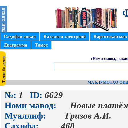
Саҳифаи аввал
Каталоги электронӣ
Картотекаи мав
Диаграмма
Тамос
(Номи мавод, рақам
МАЪЛУМОТҲО ОИД
№:
1
ID:
6629
Номи мавод:
Новые платёж
Муаллиф:
Гризов А.И.
Саҳифа:
468