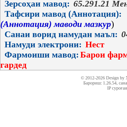
Зерсоҳаи мавод:
65.291.21 М
Тафсири мавод (Аннотация):
(Аннотация) маводи мазкур
)
Санаи ворид намудан маъл:
0
Намуди электрони:
Нест
Фармоиши мавод:
Барои фарм
гардед
© 2012-2026 Design by
Барориш: 1.26.54
, сан
IP суроға