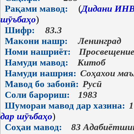
Рақами мавод:
(
Дидани ИНВ-
шӯъбаҳо
)
Шифр:
83.3
Макони нашр:
Ленинград
Номи нашриёт:
Просвещени
Намуди мавод:
Китоб
Намуди нашрия:
Соҳахои ма
Мавод бо забонӣ:
Русӣ
Соли барориш:
1983
Шумораи мавод дар хазина:
1
дар шӯъбаҳо
)
Соҳаи мавод:
83 Адабиётши