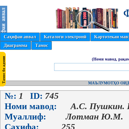
Саҳифаи аввал
Каталоги электронӣ
Картотекаи мав
Диаграмма
Тамос
(Номи мавод, рақам
МАЪЛУМОТҲО ОИД
№:
1
ID:
745
Номи мавод:
А.С. Пушкин.
Муаллиф:
Лотман Ю.М.
Саҳифа:
255