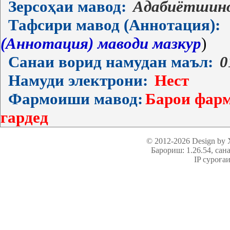
Зерсоҳаи мавод:
Адабиётшин
Тафсири мавод (Аннотация):
(Аннотация) маводи мазкур
)
Санаи ворид намудан маъл:
0
Намуди электрони:
Нест
Фармоиши мавод:
Барои фарм
гардед
© 2012-2026 Design by
Барориш: 1.26.54
, сан
IP суроға