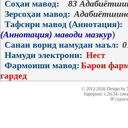
Соҳаи мавод:
83 Адабиётши
Зерсоҳаи мавод:
Адабиётшин
Тафсири мавод (Аннотация):
(Аннотация) маводи мазкур
)
Санаи ворид намудан маъл:
0
Намуди электрони:
Нест
Фармоиши мавод:
Барои фарм
гардед
© 2012-2026 Design by
Барориш: 1.26.54
, сан
IP суроғ