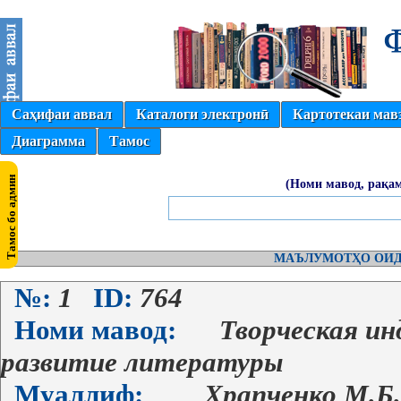
Саҳифаи аввал
Каталоги электронӣ
Картотекаи мав
Диаграмма
Тамос
(Номи мавод, рақам
МАЪЛУМОТҲО ОИД
№:
1
ID:
764
Номи мавод:
Творческая ин
развитие литературы
Муаллиф:
Храпченко М.Б.