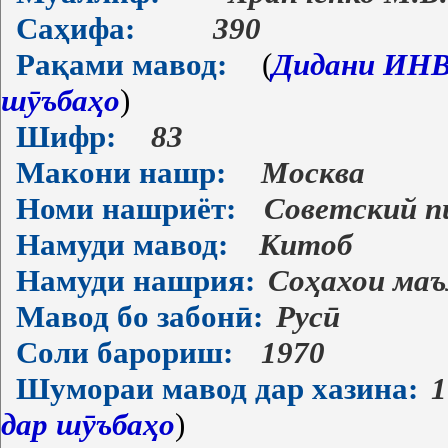
Саҳифа:
390
Рақами мавод:
(
Дидани ИНВ-
шӯъбаҳо
)
Шифр:
83
Макони нашр:
Москва
Номи нашриёт:
Советский п
Намуди мавод:
Китоб
Намуди нашрия:
Соҳахои ма
Мавод бо забонӣ:
Русӣ
Соли барориш:
1970
Шумораи мавод дар хазина:
1
дар шӯъбаҳо
)