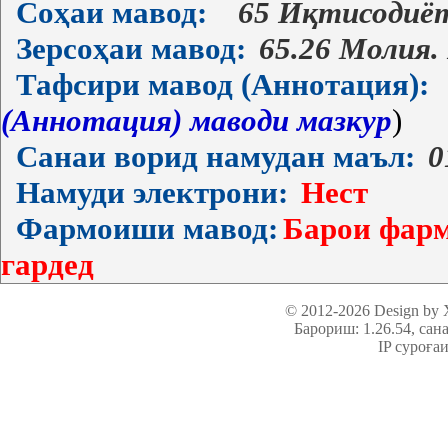
Соҳаи мавод:
65 Иқтисодиё
Зерсоҳаи мавод:
65.26 Молия.
Тафсири мавод (Аннотация):
(Аннотация) маводи мазкур
)
Санаи ворид намудан маъл:
0
Намуди электрони:
Нест
Фармоиши мавод:
Барои фарм
гардед
© 2012-2026 Design by
Барориш: 1.26.54
, сан
IP суроға