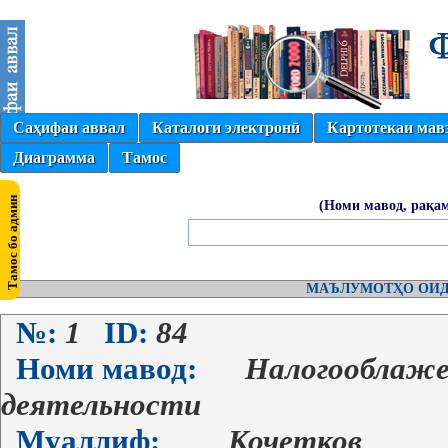
Саҳифаи аввал
Каталоги электронӣ
Картотекаи мав
Диаграмма
Тамос
(Номи мавод, рақам
МАЪЛУМОТҲО ОИД
№:
1
ID:
84
Номи мавод:
Налогооблаже
деятельности
Муаллиф:
Кочетков