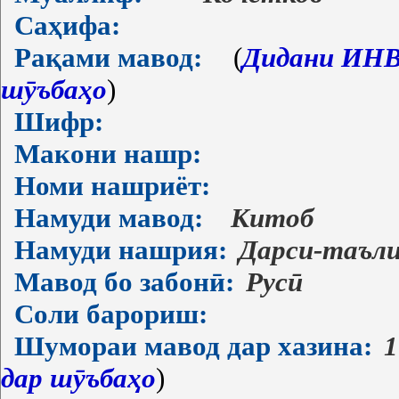
Саҳифа:
Рақами мавод:
(
Дидани ИНВ-
шӯъбаҳо
)
Шифр:
Макони нашр:
Номи нашриёт:
Намуди мавод:
Китоб
Намуди нашрия:
Дарси-таъл
Мавод бо забонӣ:
Русӣ
Соли барориш:
Шумораи мавод дар хазина:
1
дар шӯъбаҳо
)