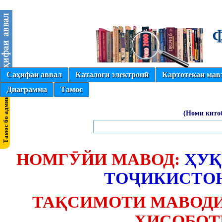
Саҳифаи аввал
Каталоги электронӣ
Картотекаи мав
Диаграмма
Тамос
(Номи кито
НОМГӮЙИ МАВОД:
ҲУҚ
ТОҶИКИСТО
ТАҚСИМОТИ МАВОДИ
ҲИСОБОТ