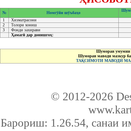
Шумо
№
Номгӯйи шӯъбаҳо
1
Хизматрасони
2
Толори хониш
3
Фонди захирави
Ҳамагӣ дар донишгоҳ:
Шумораи умумии 
Шумораи маводи мазкур ба
ТАҚСИМОТИ МАВОДИ МАЗ
© 2012-2026 De
www.kart
Барориш: 1.26.54
, санаи и