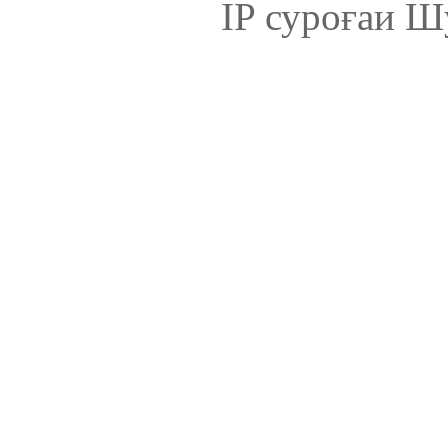
IP суроғаи Ш