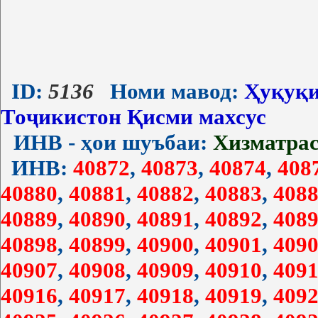
ID:
5136
Номи мавод:
Ҳуқуқи
Тоҷикистон Қисми махсус
ИНВ - ҳои шуъбаи:
Хизматра
ИНВ:
40872
,
40873
,
40874
,
408
40880
,
40881
,
40882
,
40883
,
4088
40889
,
40890
,
40891
,
40892
,
4089
40898
,
40899
,
40900
,
40901
,
4090
40907
,
40908
,
40909
,
40910
,
4091
40916
,
40917
,
40918
,
40919
,
4092