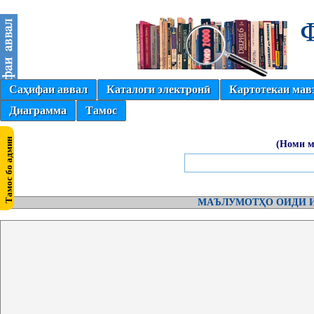
Саҳифаи аввал
Каталоги электронӣ
Картотекаи мав
Диаграмма
Тамос
(Номи м
МАЪЛУМОТҲО ОИДИ И