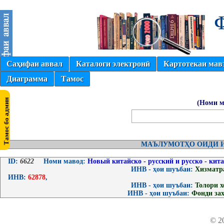
Саҳифаи аввал
Каталоги электронӣ
Картотекаи мав
Диаграмма
Тамос
(Номи м
МАЪЛУМОТҲО ОИДИ И
ID:
6622
Номи мавод:
Новый китайско - русский и русско - кит
ИНВ - ҳои шуъбаи:
Хизматр
ИНВ:
62878
,
ИНВ - ҳои шуъбаи:
Толори 
ИНВ - ҳои шуъбаи:
Фонди за
© 2