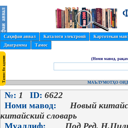
Саҳифаи аввал
Каталоги электронӣ
Картотекаи мав
Диаграмма
Тамос
(Номи мавод, рақам
МАЪЛУМОТҲО ОИД
№:
1
ID:
6622
Номи мавод:
Новый китайск
китайский словарь
Муаллиф:
Под Ред. Н.Цил