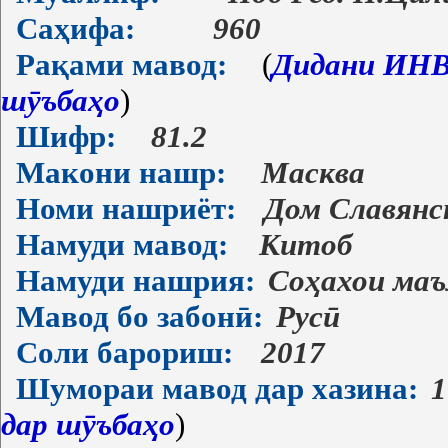
Саҳифа:
960
Рақами мавод:
(
Дидани ИНВ-
шӯъбаҳо
)
Шифр:
81.2
Макони нашр:
Масква
Номи нашриёт:
Дом Славянс
Намуди мавод:
Китоб
Намуди нашрия:
Соҳахои ма
Мавод бо забонӣ:
Русӣ
Соли барориш:
2017
Шумораи мавод дар хазина:
1
дар шӯъбаҳо
)