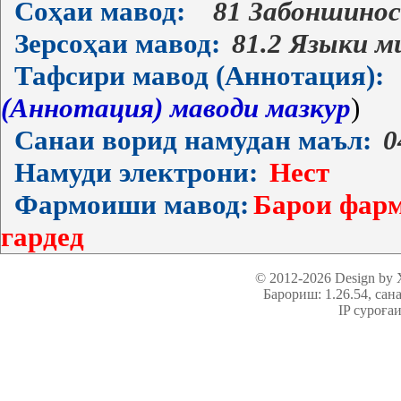
Соҳаи мавод:
81 Забоншино
Зерсоҳаи мавод:
81.2 Языки м
Тафсири мавод (Аннотация):
(Аннотация) маводи мазкур
)
Санаи ворид намудан маъл:
0
Намуди электрони:
Нест
Фармоиши мавод:
Барои фарм
гардед
© 2012-2026 Design by
Барориш: 1.26.54
, сан
IP суроға