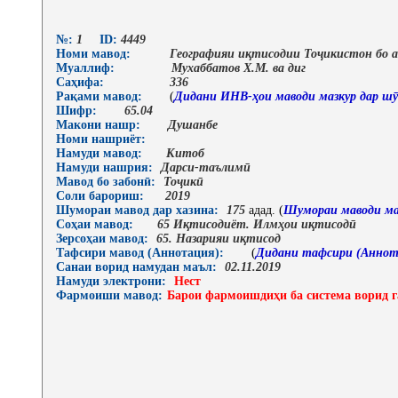
№:
1
ID:
4449
Номи мавод:
Географияи иқтисодии Тоҷикистон бо а
Муаллиф:
Мухаббатов Х.М. ва диг
Саҳифа:
336
Рақами мавод:
(
Дидани ИНВ-ҳои маводи мазкур дар шӯ
Шифр:
65.04
Макони нашр:
Душанбе
Номи нашриёт:
Намуди мавод:
Китоб
Намуди нашрия:
Дарси-таълимӣ
Мавод бо забонӣ:
Тоҷикӣ
Соли барориш:
2019
Шумораи мавод дар хазина:
175
адад. (
Шумораи маводи ма
Соҳаи мавод:
65 Иқтисодиёт. Илмҳои иқтисодӣ
Зерсоҳаи мавод:
65. Назарияи иқтисод
Тафсири мавод (Аннотация):
(
Дидани тафсири (Аннот
Санаи ворид намудан маъл:
02.11.2019
Намуди электрони:
Нест
Фармоиши мавод:
Барои фармоишдиҳи ба система ворид г