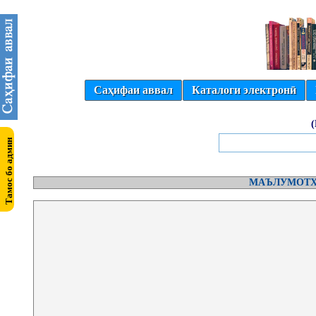
Саҳифаи аввал
Каталоги электронӣ
МАЪЛУМОТҲ