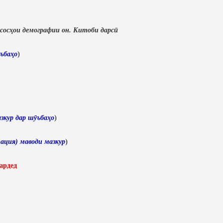
сосҳои демографии он. Китоби дарсӣ
ъбаҳо
)
зкур дар шӯъбаҳо
)
ация) маводи мазкур
)
ардед