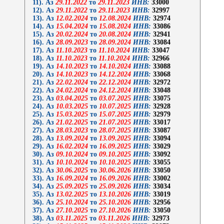
11). Аз
29.11.2022
то
29.11.2023
ИНВ:
33000
12). Аз
29.11.2022
то
29.11.2023
ИНВ:
32997
13). Аз
12.02.2024
то
12.08.2024
ИНВ:
32974
14). Аз
15.04.2024
то
15.08.2024
ИНВ:
33086
15). Аз
20.02.2024
то
20.08.2024
ИНВ:
32941
16). Аз
28.09.2023
то
28.09.2024
ИНВ:
33084
17). Аз
11.10.2023
то
11.10.2024
ИНВ:
33047
18). Аз
11.10.2023
то
11.10.2024
ИНВ:
32966
19). Аз
14.10.2023
то
14.10.2024
ИНВ:
33088
20). Аз
14.10.2023
то
14.12.2024
ИНВ:
33068
21). Аз
22.02.2024
то
22.12.2024
ИНВ:
32972
22). Аз
24.02.2024
то
24.12.2024
ИНВ:
33048
23). Аз
03.04.2025
то
03.07.2025
ИНВ:
33075
24). Аз
10.03.2025
то
10.07.2025
ИНВ:
32928
25). Аз
15.03.2025
то
15.07.2025
ИНВ:
32979
26). Аз
21.02.2025
то
21.07.2025
ИНВ:
33017
27). Аз
28.03.2023
то
28.07.2025
ИНВ:
33087
28). Аз
13.09.2024
то
13.09.2025
ИНВ:
33094
29). Аз
16.02.2024
то
16.09.2025
ИНВ:
33029
30). Аз
09.10.2024
то
09.10.2025
ИНВ:
33092
31). Аз
10.10.2024
то
10.10.2025
ИНВ:
33055
32). Аз
30.06.2025
то
30.06.2026
ИНВ:
33050
33). Аз
16.09.2024
то
16.09.2026
ИНВ:
33002
34). Аз
25.09.2025
то
25.09.2026
ИНВ:
33034
35). Аз
13.02.2025
то
13.10.2026
ИНВ:
33019
36). Аз
25.10.2024
то
25.10.2026
ИНВ:
32956
37). Аз
27.10.2025
то
27.10.2026
ИНВ:
33050
38). Аз
03.11.2025
то
03.11.2026
ИНВ:
32973