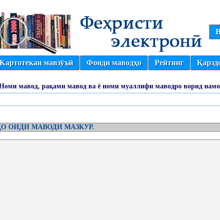
В
Картотекаи мавзӯъӣ
Фонди маводҳо
Рейтинг
Қарзд
(Номи мавод, рақами мавод ва ё номи муаллифи маводро ворид намо
О ОИДИ МАВОДИ МАЗКУР.